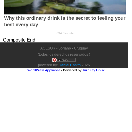
Composite End
AGESOR - Soriano - Uruguay
(todos los derechos reservados )
powered by:
Daniel Castro
2026
WordPress Appliance
- Powered by
TurnKey Linux